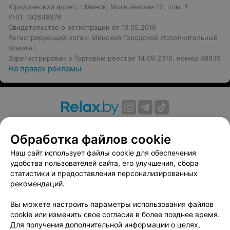
Юридический адрес: г.Минск, Могилёвская 12, пом. 1
УНП: 192648876
Свидетельство о регистрации от 13.05.2016
Регистрирующий орган: Минский Городской Исполнительный
Комитет
Зарегистрирован в Торговом реестре 14.09.2016, номер 48839
На правах рекламы
О проекте
Новости проекта
Размещение рекламы
Обработка файлов cookie
Вакансии
Публичный договор
Способы оплаты
Публичный договор по использованию сервиса
Наш сайт использует файлы cookie для обеспечения
«Афиша»
удобства пользователей сайта, его улучшения, сбора
статистики и предоставления персонализированных
Пользовательское соглашение
рекомендаций.
Написать в поддержку
Вы можете настроить параметры использования файлов
Связаться по вопросам сотрудничества
cookie или изменить свое согласие в более позднее время.
Написать руководителю relax.by
Для получения дополнительной информации о целях,